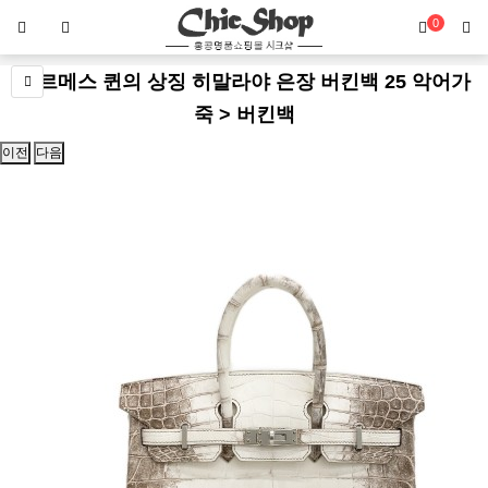
0
에르메스 퀸의 상징 히말라야 은장 버킨백 25 악어가
죽 > 버킨백
이전
다음