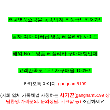
홍콩명품쇼핑몰 동종업계 최상급! 최저가!
남자 여자 미러급 명품 레플리카 사이트
해외 No.1 명품 레플리카 구매대행업체
고객만족도 1위! 재구매율
100%
!
카카오톡 아이디:
gangnam5199
사기꾼
(저희 업체 카톡채널 사칭하는
(
gangnam5199 상
담환영,가격문의, 문의상담, 시크샵 등
)
조심하세요