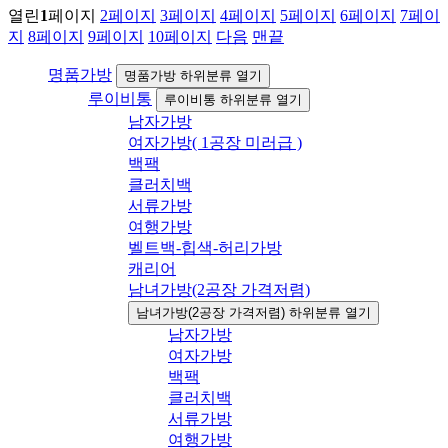
열린
1
페이지
2
페이지
3
페이지
4
페이지
5
페이지
6
페이지
7
페이
지
8
페이지
9
페이지
10
페이지
다음
맨끝
명품가방
명품가방 하위분류 열기
루이비통
루이비통 하위분류 열기
남자가방
여자가방( 1공장 미러급 )
백팩
클러치백
서류가방
여행가방
벨트백-힙색-허리가방
캐리어
남녀가방(2공장 가격저렴)
남녀가방(2공장 가격저렴) 하위분류 열기
남자가방
여자가방
백팩
클러치백
서류가방
여행가방