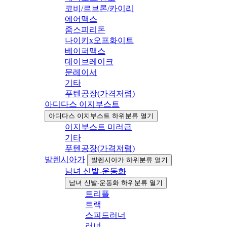
코비/르브론/카이리
에어맥스
줌스피리돈
나이키x오프화이트
베이퍼맥스
데이브레이크
문레이서
기타
푸텐공장(가격저렴)
아디다스 이지부스트
아디다스 이지부스트 하위분류 열기
이지부스트 미러급
기타
푸텐공장(가격저렴)
발렌시아가
발렌시아가 하위분류 열기
남녀 신발-운동화
남녀 신발-운동화 하위분류 열기
트리플
트랙
스피드러너
러너