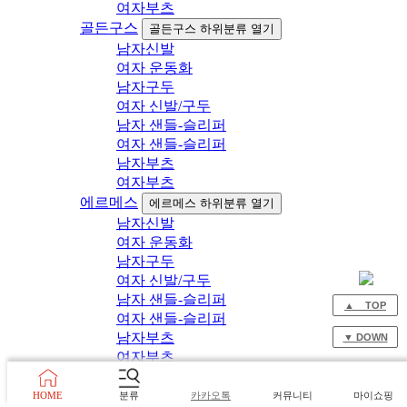
여자부츠
골든구스
골든구스 하위분류 열기
남자신발
여자 운동화
남자구두
여자 신발/구두
남자 샌들-슬리퍼
여자 샌들-슬리퍼
남자부츠
여자부츠
에르메스
에르메스 하위분류 열기
남자신발
여자 운동화
남자구두
여자 신발/구두
남자 샌들-슬리퍼
▲ TOP
여자 샌들-슬리퍼
남자부츠
▼ DOWN
여자부츠
보테가베네타
보테가베네타 하위분류 열기
HOME
분류
카카오톡
커뮤니티
마이쇼핑
남자신발