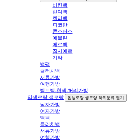
버킨백
린디백
켈리백
피코탄
콘스탄스
에블린
에르백
집시에르
기타
백팩
클러치백
서류가방
여행가방
벨트백-힙색-허리가방
입생로랑 생로랑
입생로랑 생로랑 하위분류 열기
남자가방
여자가방
백팩
클러치백
서류가방
여행가방