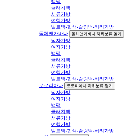
백팩
클러치백
서류가방
여행가방
벨트백-힙색-슬링백-허리가방
돌체앤가바나
돌체앤가바나 하위분류 열기
남자가방
여자가방
백팩
클러치백
서류가방
여행가방
벨트백-힙색-슬링백-허리가방
로로피아나
로로피아나 하위분류 열기
남자가방
여자가방
백팩
클러치백
서류가방
여행가방
벨트백-힙색-슬링백-허리가방