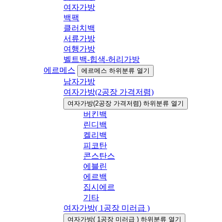
여자가방
백팩
클러치백
서류가방
여행가방
벨트백-힙색-허리가방
에르메스
에르메스 하위분류 열기
남자가방
여자가방(2공장 가격저렴)
여자가방(2공장 가격저렴) 하위분류 열기
버킨백
린디백
켈리백
피코탄
콘스탄스
에블린
에르백
집시에르
기타
여자가방( 1공장 미러급 )
여자가방( 1공장 미러급 ) 하위분류 열기