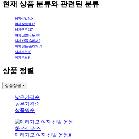
현재 상품 분류와 관련된 분류
남자신발
165
여자 운동화
12
남자구두
127
여자 신발/구두
102
남자 샌들-슬리퍼
0
여자 샌들-슬리퍼
39
남자부츠
40
여자부츠
9
상품 정렬
상품정렬
낮은가격순
높은가격순
상품명순
페라가모 여자 신발 운동화