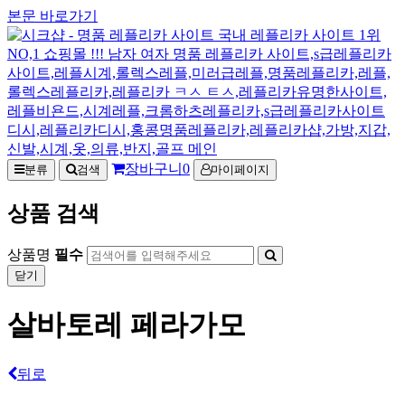
본문 바로가기
장바구니
0
분류
검색
마이페이지
상품 검색
상품명
필수
닫기
살바토레 페라가모
뒤로