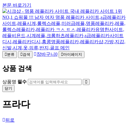
본문 바로가기
장바구니
0
분류
검색
마이페이지
상품 검색
상품명
필수
닫기
프라다
뒤로