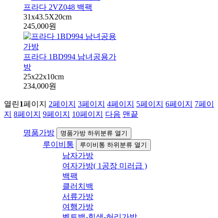
프라다 2VZ048 백팩
31x43.5X20cm
245,000원
프라다 1BD994 남녀공용가
방
25x22x10cm
234,000원
열린
1
페이지
2
페이지
3
페이지
4
페이지
5
페이지
6
페이지
7
페이
지
8
페이지
9
페이지
10
페이지
다음
맨끝
명품가방
명품가방 하위분류 열기
루이비통
루이비통 하위분류 열기
남자가방
여자가방( 1공장 미러급 )
백팩
클러치백
서류가방
여행가방
벨트백-힙색-허리가방