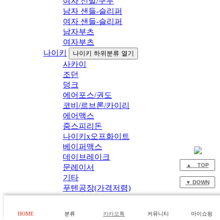
여자 신발/구두
남자 샌들-슬리퍼
여자 샌들-슬리퍼
남자부츠
여자부츠
나이키
나이키 하위분류 열기
사카이
조던
덩크
에어포스/권도
코비/르브론/카이리
에어맥스
줌스피리돈
나이키x오프화이트
베이퍼맥스
데이브레이크
▲ TOP
문레이서
기타
▼ DOWN
푸텐공장(가격저렴)
아디다스 이지부스트
아디다스 이지부스트 하위분류 열기
HOME
분류
카카오톡
커뮤니티
마이쇼핑