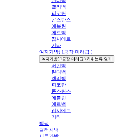
린디백
켈리백
피코탄
콘스탄스
에블린
에르백
집시에르
기타
여자가방( 1공장 미러급 )
여자가방( 1공장 미러급 ) 하위분류 열기
버킨백
린디백
켈리백
피코탄
콘스탄스
에블린
에르백
집시에르
기타
백팩
클러치백
서류가방