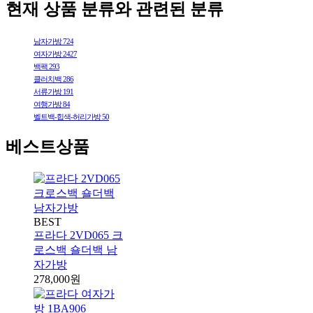
현재 상품 분류와 관련된 분류
남자가방
724
여자가방
2427
백팩
293
클러치백
286
서류가방
191
여행가방
84
벨트백-힙색-허리가방
50
베스트상품
BEST
프라다 2VD065 크
로스백 숄더백 남
자가방
278,000원