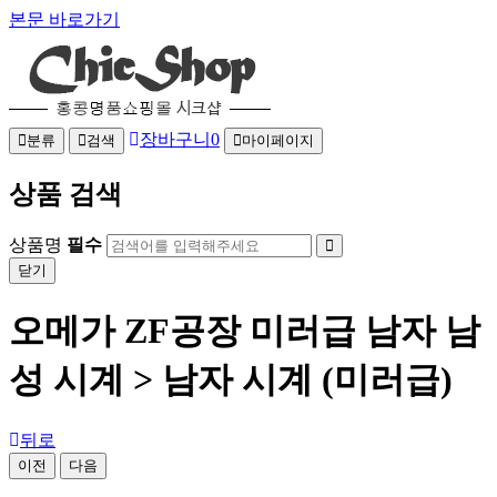
본문 바로가기
장바구니
0
분류
검색
마이페이지
상품 검색
상품명
필수
닫기
오메가 ZF공장 미러급 남자 남
성 시계 > 남자 시계 (미러급)
뒤로
이전
다음