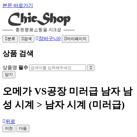
본문 바로가기
장바구니
0
분류
검색
마이페이지
상품 검색
상품명
필수
닫기
오메가 VS공장 미러급 남자 남
성 시계 > 남자 시계 (미러급)
뒤로
이전
다음