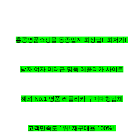
홍콩명품쇼핑몰 동종업계 최상급! 최저가!
남자 여자 미러급 명품 레플리카 사이트
해외 No.1 명품 레플리카 구매대행업체
고객만족도 1위! 재구매율
100%
!